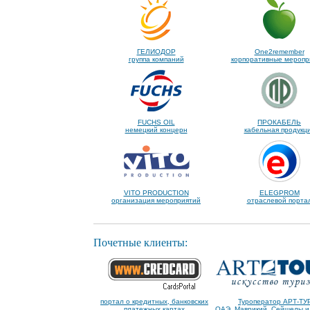
ГЕЛИОДОР
One2remember
группа компаний
корпоративные меропр
FUCHS OIL
ПРОКАБЕЛЬ
немецкий концерн
кабельная продукц
VITO PRODUCTION
ELEGPROM
организация мероприятий
отраслевой порта
Почетные клиенты:
портал о кредитных, банковских
Туроператор АРТ-ТУ
платежных картах
ОАЭ, Маврикий, Сейшелы и