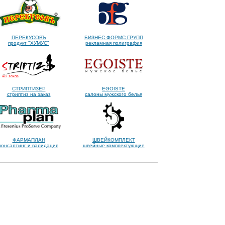
ПЕРЕКУСОВЪ
БИЗНЕС ФОРМС ГРУПП
продукт "ХУМУС"
рекламная полиграфия
СТРИПТИЗЕР
EGOISTE
стриптиз на заказ
салоны мужского белья
ФАРМАПЛАН
ШВЕЙКОМПЛЕКТ
консалтинг и валидация
швейные комплектующие