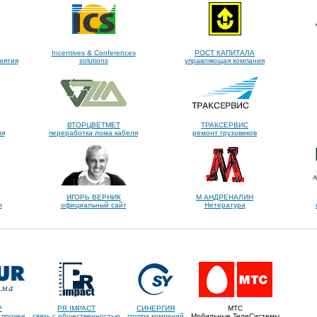
Incentives & Сonferences
РОСТ КАПИТАЛА
иятия
solutions
управляющая компания
ВТОРЦВЕТМЕТ
ТРАКСЕРВИС
ия
переработка лома кабеля
ремонт грузовиков
ИГОРЬ ВЕРНИК
М АНДРЕНАЛИН
л
официальный сайт
Нетература
Р
PR IMPACT
СИНЕРГИЯ
МТС
 прочее
связь с общественностью
группа компаний
Мобильные ТелеСистемы